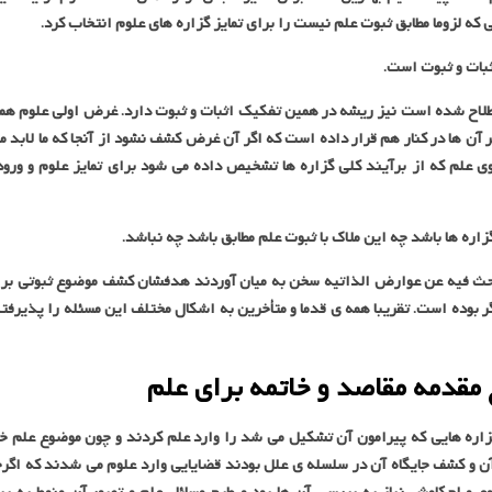
که لزوما مطابق ثبوت علم نیست را برای تمایز گزاره های علوم انتخاب کرد.
بات و ثبوت است.
لاح شده است نیز ریشه در همین تفکیک اثبات و ثبوت دارد. غرض اولی علوم هم
ن ها در کنار هم قرار داده است که اگر آن غرض کشف نشود از آنجا که ما لابد م
ی علم که از برآیند کلی گزاره ها تشخیص داده می شود برای تمایز علوم و ورود
زاره ها باشد چه این ملاک با ثبوت علم مطابق باشد چه نباشد.
یبحث فیه عن عوارض الذاتیه سخن به میان آوردند هدفشان کشف موضوع ثبوتی بر
گر بوده است. تقریبا همه ی قدما و متأخرین به اشکال مختلف این مسئله را پذیرفت
 مقدمه مقاصد و خاتمه برای علم
ره هایی که پیرامون آن تشکیل می شد را وارد علم کردند و چون موضوع علم خ
ن و کشف جایگاه آن در سلسله ی علل بودند قضایایی وارد علوم می شدند که اگر