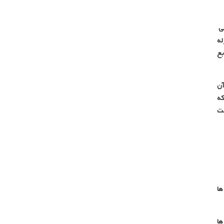
نی
له
بع
آن
که
ست
ها
ها