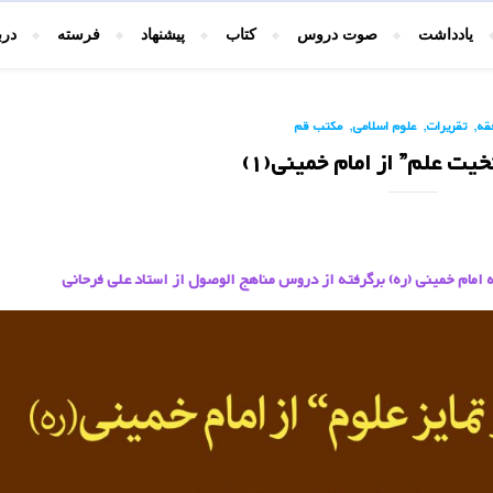
یادداشت
صوت دروس
کتاب
پیشنهاد
فرسته
درب
,
,
,
قه
تقریرات
علوم اسلامی
مکتب قم
یت علم” از امام خمینی(1)
مام خمینی (ره) برگرفته از دروس مناهج الوصول از استاد علی فرحانی