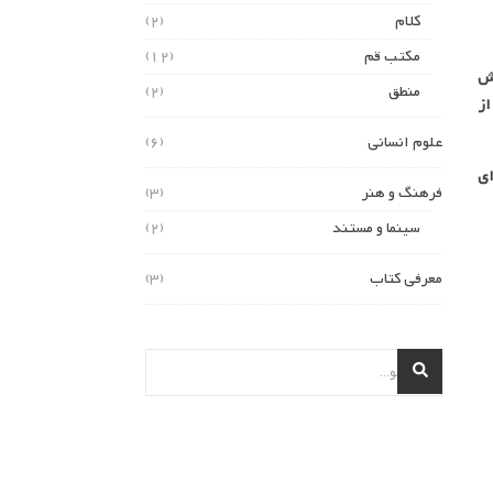
کلام
(2)
مکتب قم
(12)
سش
منطق
(2)
از
علوم انسانی
(6)
ای
فرهنگ و هنر
(3)
سینما و مستند
(2)
معرفی کتاب
(3)