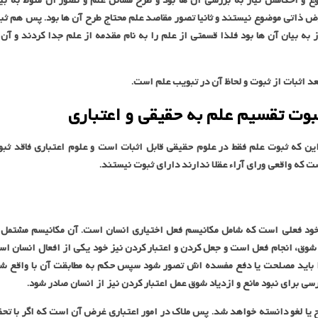
 و احکامش نیاز به بررسی آن ها بود و طرح مسائل علم و تصور آن منوط به بی
ض ذاتی موضوع نیستند و ثانیا تصور مقاصد علم محتاج طرح آن ها بود. پس هم ثبو
 به بیان آن ها بود فلذا قسمتی از علم را به نام مقدمه از علم جدا کردند و آن 
د اثبات از ثبوت و لحاظ آن در تبویب علم است.
بوت تقسیم علم به حقیقی و اعتباری
ن که ثبوت علم فقط در علوم حقیقی قابل اثبات است و علوم اعتباری فاقد ثب
که واقعی ورای آراء عقلا ندارند دارای ثبوت نیستند.
 خود فعلی است که شامل مکانیسم فعل اختیاری انسان است. آن مکانیسم مشتمل 
وق، انجام فعل است و جعل کردن و اعتبار کردن نیز خود یکی از افعال انسان ا
تدا باید مصلحت یا دفع مفسده اش تصور شود سپس حکم به مطابقت آن با واقع ش
 برای نبود مانع و ازدیاد شوق عمل اعتبار کردن نیز از انسان صادر شود.
یا لغو دانسته خواهد شد. پس ملاک در امور اعتباری غرض آن است که اگر با تح