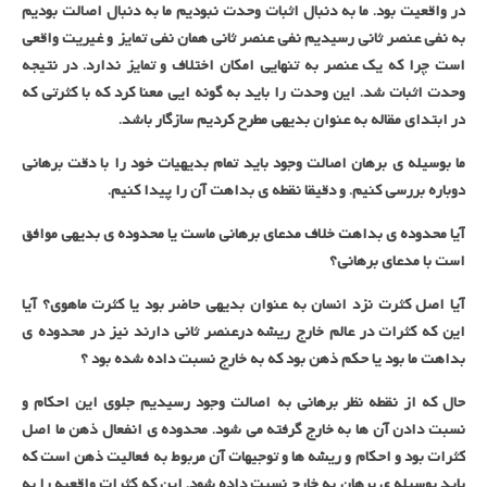
در واقعیت بود. ما به دنبال اثبات وحدت نبودیم ما به دنبال اصالت بودیم
به نفی عنصر ثانی رسیدیم نفی عنصر ثانی همان نفی تمایز و غیریت واقعی
است چرا که یک عنصر به تنهایی امکان اختلاف و تمایز ندارد. در نتیجه
وحدت اثبات شد. این وحدت را باید به گونه ایی معنا کرد که با کثرتی که
در ابتدای مقاله به عنوان بدیهی مطرح کردیم سازگار باشد.
ما بوسیله ی برهان اصالت وجود باید تمام بدیهیات خود را با دقت برهانی
دوباره بررسی کنیم. و دقیقا نقطه ی بداهت آن را پیدا کنیم.
آیا محدوده ی بداهت خلاف مدعای برهانی ماست یا محدوده ی بدیهی موافق
است با مدعای برهانی؟
آیا اصل کثرت نزد انسان به عنوان بدیهی حاضر بود یا کثرت ماهوی؟ آیا
این که کثرات در عالم خارج ریشه درعنصر ثانی دارند نیز در محدوده ی
بداهت ما بود یا حکم ذهن بود که به خارج نسبت داده شده بود ؟
حال که از نقطه نظر برهانی به اصالت وجود رسیدیم جلوی این احکام و
نسبت دادن آن ها به خارج گرفته می شود. محدوده ی انفعال ذهن ما اصل
کثرات بود و احکام و ریشه ها و توجیهات آن مربوط به فعالیت ذهن است که
باید بوسیله ی برهان به خارج نسبت داده شود. این که کثرات واقعیه را به