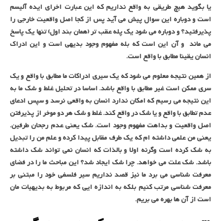
یا بگوید هیچ طریقی به واقع نداریم که این عبارت اخرای ایده آلیسم
است و دوباره این سوال پیش می آید پس از کجا اصل واقعیت خارجی را
پذیرفتید؟ و دوباره می شود یک پله عقب تر (همان بند اول) تنها یک پاسخ
می ماند و آن این است که بله مفهوم وجود بدیهی است و این ادراک
انسان یقینا مطابق با واقع است.
از همین نتیجه معلوم می شود که یک سیری ادراکات ما مطابق با واقع و یک
سری ممکن است غیر مطابق با واقع باشد. اساسا در تحلیل غلط و شک ما به
این نتیجه می رسیم که امکان ندارد انسان به واقعی نرسد و سپس ادعای
عدم تطابق با واقع و یا شک در واقع کند. غلط و شک هر دو موخر از پذیرفتن
اصل واقعیت و بداهت مفهوم وجود است. شک یعنی عدم رجحان طرفین.
یعنی من علمی داشته ام که یک طرف مقابل پیدا کرده و علم من را تبدیل
به شک کرده است وگرنه اولا و بالذات که انسان نمی تواند شک داشته
باشد. شک علت می خواهد. چرا شک ایجاد شد؟ این مباحث ما را در فضای
معرفت شناسی می برد ما نیز قصد نداریم سیر فلسفی خود را مبتنی بر
معرفت شناسی مرتب کنیم بلکه به اندازه ایی که مربوط به بدیهیات مان
است از آن ها بهره می بریم.