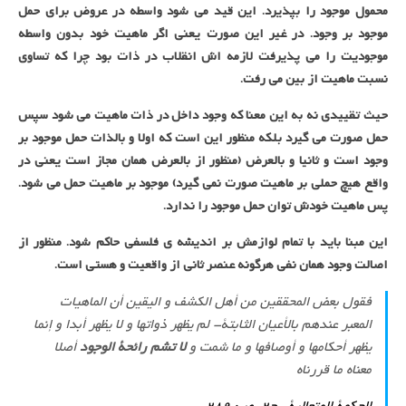
محمول موجود را بپذیرد. این قید می شود واسطه در عروض برای حمل
موجود بر وجود. در غیر این صورت یعنی اگر ماهیت خود بدون واسطه
موجودیت را می پذیرفت لازمه اش انقلاب در ذات بود چرا که تساوی
نسبت ماهیت از بین می رفت.
حیث تقییدی نه به این معنا که وجود داخل در ذات ماهیت می شود سپس
حمل صورت می گیرد بلکه منظور این است که اولا و بالذات حمل موجود بر
وجود است و ثانیا و بالعرض (منظور از بالعرض همان مجاز است یعنی در
واقع هیچ حملی بر ماهیت صورت نمی گیرد) موجود بر ماهیت حمل می شود.
پس ماهیت خودش توان حمل موجود را ندارد.
این مبنا باید با تمام لوازمش بر اندیشه ی فلسفی حاکم شود. منظور از
اصالت وجود همان نفی هرگونه عنصر ثانی از واقعیت و هستی است.
فقول بعض‏ المحققين من أهل الكشف و اليقين أن الماهيات
المعبر عندهم بالأعيان الثابتة- لم يظهر ذواتها و لا يظهر أبدا و إنما
يظهر أحكامها و أوصافها و ما شمت و
لا تشم رائحة الوجود
أصلا
معناه ما قررناه‏
الحكمة المتعالية ، ج‏2، ص: 289