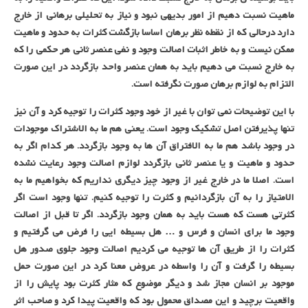
ماهیت نسبت دهیم از امور بدیهی نبود و نیاز به تحلیلی برهانی از خارج
دارد درحالی که از نقطه نظر برهان اساسا بازگشت کثرات به حدود و ماهیت
ممکن نیست و به خاطر اثبات اصالت وجود و نفی عنصر ثانی هر حکمی را که
به خارج نسبت می دهیم باید به همان عنصر واحد بازگردد در این صورت
التزام به لوازم برهان صورت نگرفته است.
با این توضیحات نمی توان با غیر از خود وجود کثرات را توجیه کرد و آن نیز
تنها پذیرفتن اصل تشکیک وجود است. یعنی هم ما به الاشتراک موجودات
در وجود باشد هم ما به الافتراق آن ها به وجود بازگردد. هر کدام اگر به
حدود و ماهیت و یا عنصر ثانی بازگردد لوازم اصالت وجود رعایت نشده
است. اصلا ما در خارج غیر از وجود چیز دیگری نداریم که بخواهیم ما به
الامتیاز را به آن بازگردانیم و کثرت را توجیه کنیم. تنها وجود است اگر
کثرتی هست که هست باید به همان وجود بازگردد. اگر تا قبل از اصالت
وجود ما برای انسان و فرس و … هل بسیطه ایی را فرض می گرفتیم و
کثرات را از طریق آن ها توجیه می کردیم اصالت وجود جلوی صدور هل
بسیطه را گرفت و آن را واسطه در عروض معنا کرد در این صورت حمل
موجود بر انسان مجاز شد و دیگر موضوع که مثار کثرت بود پایش را از
واقعیت برچید و این مصداق محمول بود که واقعیت پیدا کرد و صاحب اثر