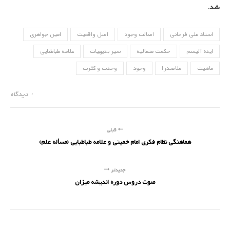
شد.
استاد علی فرحانی
اصالت وجود
اصل واقعیت
امین جواهری
ایده آلیسم
حکمت متعالیه
سیر بدیهیات
علامه طباطبایی
ماهیت
ملاصدرا
وجود
وحدت و کثرت
۰ دیدگاه
قبلی
هماهنگی نظام فکری امام خمینی و علامه طباطبایی (مسأله علم)
جدیدتر
صوت دروس دوره اندیشه میزان