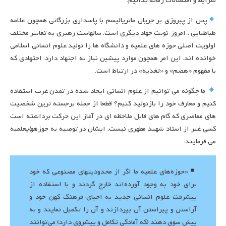
شرایط و اقتضائات زمانه بدانیم.
پس از پیروزی بر جریان ماتریالیسم با پاسداری بزرگانی همچون علامه
طباطبایی ، امروز نوبتِ جهاد دیگری است. سالهاست رهبری به تعابیر مختلف
اولویت اصلی حوزه های علمیه و دانشگاه ها را تولید علوم انسانی اسلامی
خوانده اند. این امر همچون موارد پیشین نیاز به اجتهاد دارد. اجتهادی که
با مفهوم «هضم» و «تغذیه» در ارتباط است.
ما چگونه می توانیم از علوم انسانی ایجاد شده در تمدن غرب استفاده
کنیم و معارف خود را بازتولید کنیم؟ قطعا از جمله برجسته ترین شخصیت
های معاصری که گام های قابل ملاحظه ای در آغاز این حرکت برداشته است
کسی غیر از استاد شهید مطهری نیست. ایشان در توصیه به حوزه
های
علمیه
می فرمایند:
«حوزه‌های علمیه ما اگر از محدودیتهای مصنوعی که خود
برای خود به وجود آورده‌اند خارج گردند و با استفاده از
پیشرفت علوم انسانی جدید به احیای فرهنگ کهن خود و
آراستن و پیراستن آن بپردازند و آن را تکمیل نمایند و به
پیش سوق دهند (که آمادگی تکامل و پیشروی دارد) می‌توانند