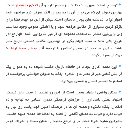
توضیح استاد مطهری یک کلید واژه مهم دارد و آن
تغذی
یا
هضم
است.
بهترین نمونه ای که می توان آن را به عنوان الگو معرفی کرد مواجهه ائمه
اطهار (ع) با اندیشه های یونان باستان است. پیش از این مواجهه، فضا برای
بازگو کردن بسیاری از حقایق فراهم نبود و یا آمادگی عمومی وجود نداشت
ولی با برپایی مناظرات متعدد، مجموعه ای از میراث روایی ائمه اطهار (ع) در
تاریخ باقی ماند تا منشأ الهام یکی از مهمترین مکاتب فلسفی تاریخ بشر
باشد و قرن ها بعد در عصر رنسانس با ترجمه آثار
بوعلی سینا (ره)
به
جهانیان معرفی گردد.
این نقطه آغازی بود تا در حافظه تاریخ، مکتب شیعه نه به عنوان یک
گرایش کلامی غیر از معتزله و اشاعره، بلکه به عنوان خوانشی برخواسته از
اسلام به تفسیر انسان و هستی بپردازد.
معنای واقعی اجتهاد همین است از این رو تقلید از میت جایز نیست.
اجتهاد یعنی پاسداری از مرزهای فرهنگی تمدن اسلامی نه تهاجم و نه
انفعال، بلکه تغذیه و هضم آن ها در فرهنگ اصیل خود. پاسداری نیاز به
حیات دارد و حیات به معنای آگاهی از لحظه به لحظه خط مقدم جبهه هاست.
بنابراین شاید شرط حیات برای مرجع تقلید را همان تسلط و اشراف او بر