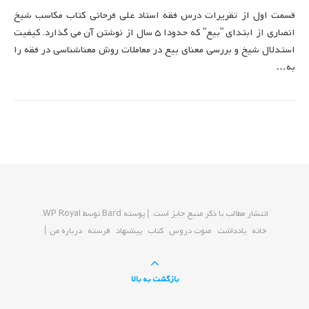
قسمت اول از تقریرات درس فقه استاد علی فرحانی کتاب مکاسب شیخ
انصاری از ابتدای "بیع" که حدودا 5 سال از نوشتن آن می گذارد. کیفیت
استدلال شیخ و بررسی معنای بیع در معاملات روش معناشناسی در فقه را
به…
انتشار مطالب با ذکر منبع جایز است. |
پوسته Bard توسط
WP Royal
.
خانه
یادداشت
صوت دروس
کتاب
پیشنهاد
فرسته
درباره من
بازگشت به بالا