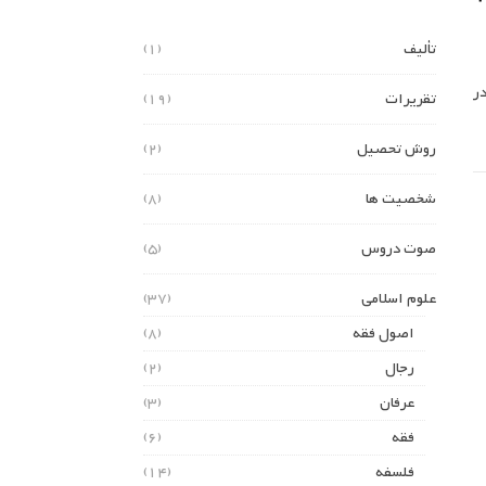
تألیف
(1)
ر
تقریرات
(19)
روش تحصیل
(2)
شخصیت ها
(8)
صوت دروس
(5)
علوم اسلامی
(37)
اصول فقه
(8)
رجال
(2)
عرفان
(3)
فقه
(6)
فلسفه
(14)