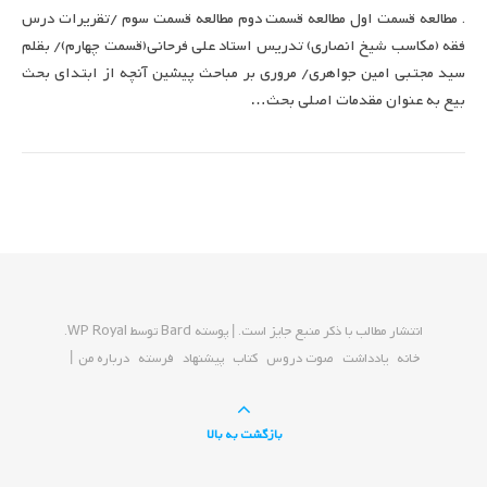
. مطالعه قسمت اول مطالعه قسمت دوم مطالعه قسمت سوم /تقریرات درس
فقه (مکاسب شیخ انصاری) تدریس استاد علی فرحانی(قسمت چهارم)/ بقلم
سید مجتبی امین جواهری/ مروری بر مباحث پیشین آنچه از ابتدای بحث
بیع به عنوان مقدمات اصلی بحث…
انتشار مطالب با ذکر منبع جایز است. |
پوسته Bard توسط
WP Royal
.
خانه
یادداشت
صوت دروس
کتاب
پیشنهاد
فرسته
درباره من
بازگشت به بالا