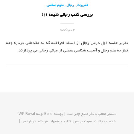
,
,
تقریرات
رجال
علوم اسلامی
بررسی کتب رجالی شیعه (1)
2 دیدگاه‌ها
تقریر جلسه اول درس رجال از استاد افراخته که به مقدماتی درباره وجه
نیاز به علم رجال و آسیب شناسی بعضی از مبانی رجالی می پردازند.
انتشار مطالب با ذکر منبع جایز است. |
پوسته Bard توسط
WP Royal
.
خانه
یادداشت
صوت دروس
کتاب
پیشنهاد
فرسته
درباره من