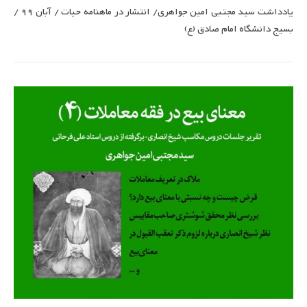
یادداشت سید مجتبی امین جواهری/ انتشار در ماهنامه حیات / آبان 99 /
بسیج دانشگاه امام صادق (ع)